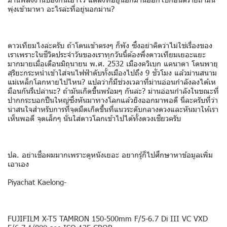
พุ่งเข้ามาหา อะไรล่ะที่อยู่นอกม่าน?
ดาวเทียมไงล่ะครับ ถ้าโดนเข้าตรงๆ ก็พัง ซึ่งอย่าคิดว่าไม่ใช่เรื่องของ
เราเพราะในชีวิตประจำวันของเราทุกวันนี้ต้องพึ่งดาวเทียมเยอะแยะ
มากมายเมื่อเดือนมิถุนายน พ.ศ. 2532 เมืองควิเบก แคนาดา โดนพายุ
สุริยะกระหน่ำเข้าใส่จนไฟฟ้าดับทั้งเมืองไปถึง 9 ชั่วโมง แล้วม่านสนาม
แม่เหล็กโลกหายไปไหน? แปลว่าก็มีช่วงเวลาที่ม่านอ่อนกำลังลงได้เห
มือนกันรึเปล่านะ? ถ้ามันเกิดขึ้นพร้อมๆ กันล่ะ? ม่านอ่อนกำลังในขณะที่
ปากกระบอกปืนใหญ่ซึ่งหันมาทางโลกแล้วยิงออกมาพอดี นี่ละครับที่ว่า
น่าสนใจสำหรับการที่จุดมืดเกิดขึ้นที่แนวระดับกลางดวงและหันมาให้เรา
เห็นพอดี จุดเล็กๆ นั่นใส่ดาวโลกเข้าไปได้ทั้งดวงเชียวครับ
ปล. อย่าเชื่อผมมากเพราะดูหนังเยอะ อยากรู้ก็ไปศึกษาหาข้อมูลเพิ่ม
เอาเอง
Piyachat Kaelong-
FUJIFILM X-T5 TAMRON 150-500mm F/5-6.7 Di III VC VXD