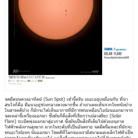
จุดมืดบนดวงอาทิตย์ (Sun Spot) เช้านี้ครับ เยอะอยู่เหมือนกัน ที่น่า
สนใจก็คือ มีแนวอยู่ช่วงกลางดวงมากขึ้น ถ้าเราเคยเห็นจากในหนังบ้าง
ในสารคดีบ้าง ก็มักจะได้เห็นอาการที่มีการพ่นเหมือนไอร้อนออกมาจาก
จุดเหล่านี้เหวี่ยงออกมา ซึ่งมันก็คือสิ่งที่เรียกว่าเปลวสุริยะ (Solar
Flare) ระเบิดพุ่งออกมาสู่อวกาศ ซึ่งมันเป็นสิ่งที่เต็มไปด้วยอนุภาค
ไฟฟ้าพลังงานสูงมาก มากในระดับที่เป็นอันตราย จุดมืดนี่แหละที่มักจะ
พ่นอะไรร้อนๆ นั่นออกมา โชคดีที่โลกของเรามีสนามแม่เหล็กไฟฟ้าเป็น
ม่านพลังงานป้องกันเอาไว้ แต่สิ่งที่อยู่นอกม่านออกไปก็อันตรายถ้ามัน