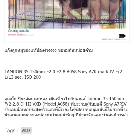
แก๊งลูกหมูของแท้น้องง่วงงงง ขอนมกินหน่อยค้าบ
TAMRON 35-150mm F2.0-F2.8 A058 Sony A7R mark IV F/2
1/13 sec. ISO 200
คุณกิ๊ก ปิยะฉัตร แกหลง เดินเที่ยวไปกับเลนส์ Tamron 35-150mm
F/2-2.8 Di III VXD (Model A058) ที่ประกบคู่กับบอดี้ Sony A7RIV
ซึ่งเลนส์อเนกประสงค์ไวแสงที่มีระยะโฟกัสครอบคลุมเช่นนี้ไม่ยากที่จะ
นำเสนอมุมมองของน้องหมูในมุมน่ารักๆ ที่นำมาจัดแสดงในศูนย์การค้า
Tags :
A058