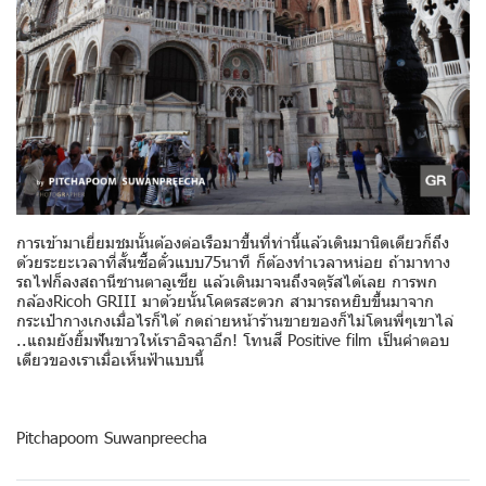
การเข้ามาเยี่ยมชมนั้นต้องต่อเรือมาขึ้นที่ท่านี้แล้วเดินมานิดเดียวก็ถึง
ด้วยระยะเวลาที่สั้นซื้อตั๋วแบบ75นาที ก็ต้องทำเวลาหน่อย ถ้ามาทาง
รถไฟก็ลงสถานีซานตาลูเซีย แล้วเดินมาจนถึงจตุรัสได้เลย การพก
กล้องRicoh GRIII มาด้วยนั้นโคตรสะดวก สามารถหยิบขึ้นมาจาก
กระเป๋ากางเกงเมื่อไรก็ได้ กดถ่ายหน้าร้านขายของก็ไม่โดนพี่ๆเขาไล่
..แถมยังยิ้มฟันขาวให้เราอิจฉาอีก! โทนสี Positive film เป็นคำตอบ
เดียวของเราเมื่อเห็นฟ้าแบบนี้
Pitchapoom Suwanpreecha