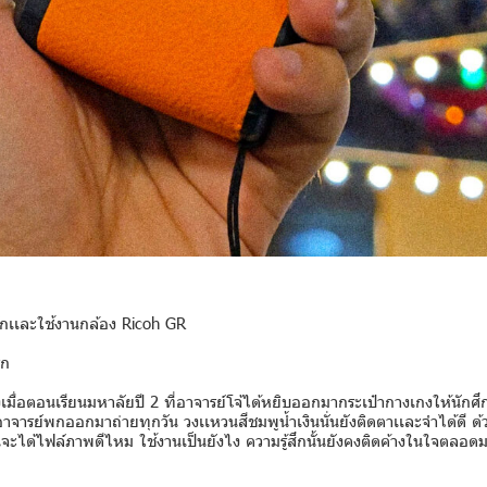
้จักเเละใช้งานกล้อง Ricoh GR
รก
เมื่อตอนเรียนมหาลัยปี 2 ที่อาจารย์โจ้ได้หยิบออกมากระเป๋ากางเกงให้นักศึก
าก อาจารย์พกออกมาถ่ายทุกวัน วงเเหวนสีชมพูน้ำเงินนั่นยังติดตาเเละจำได้ดี ด
นจะได้ไฟล์ภาพดีไหม ใช้งานเป็นยังไง ความรู้สึกนั้นยังคงติดค้างในใจตลอด