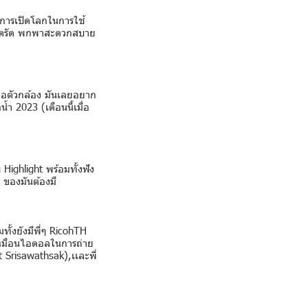
ป็นการเปิดโลกในการใช้
กระทัดรัด พกพาสะดวกสบาย
ถือตัวกล้อง มันเลยอยาก
้ำ 2023 (เดือนนี้เมื่อ
Highlight พร้อมทั้งฟัง
 ของมันต้องมี
ทั้งยังมีพี่ๆ RicohTH
นเหมือนไอดอลในการถ่าย
t Srisawathsak),เเละพี่