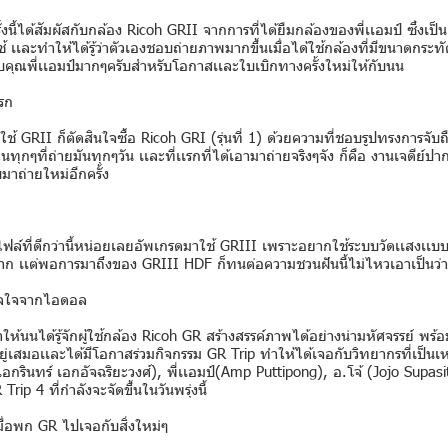
ั้งนี้ได้สัมผัสกับกล้อง Ricoh GRII จากการที่ได้ยืมกล้องของพี่เเอมป์ ซึ่งเ
คยใช้ เเละทำให้ได้รู้ว่าตัวเองชอบถ่ายภาพมากขึ้นเมื่อได้ใช้กล้องที่มีขนาด
คุณพี่เเอมป์มากๆครับสำหรับโอกาสเเละใบเบิกทางครั้งใหม่ให้กับนน
เรก
้ GRII ก็ตัดสินใจซื้อ Ricoh GRI (รุ่นที่ 1) ด้วยความที่ชอบรูปทรงการจับ
กๆที่ถ่ายมันทุกๆวัน เเละที่เเรกที่ได้เอามาถ่ายจริงๆจัง ก็คือ งานเจดีย์ปากน
ับมาถ่ายใหม่อีกครั้ง
ฟล์ที่ดีกว่านี้หน่อยเลยอัพเกรดมาใช้ GRIII เพราะอยากใช้ระบบวัดเเสงเเบบ 
ีกมาก เเต่พอการมาถึงของ GRIII HDF ก็ทนต่อความชวนฝันนี้ไม่ไหวเอาเป็นว่า
ดาลใจจากไอดอล
ห้นนได้รู้จักผู้ใช้กล้อง Ricoh GR สร้างสรรค์ภาพได้อย่างน่ามหัศจรรย์ พร้อม
ู่เสมอเเละได้มีโอกาสร่วมกิจกรรม GR Trip ทำให้ได้เจอกับวิทยากรที่เป็
เอกรินทร์ เอกอัจฉริยะวงศ์), พี่เเอมป์(Amp Puttipong), อ.โจ้ (Jojo Supasi
ip 4 ที่กำลังจะจัดขึ้นในวันพรุ่งนี้
ื่อพก GR ไปเจอกับสิ่งใหม่ๆ