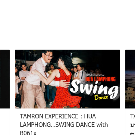
TAMRON EXPERIENCE : HUA
T
LAMPHONG…SWING DANCE with
บ
B061x