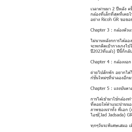
เวลาผ่านมา 2 ปีหลัง คร
กล้องที่เล็กที่สุดที่เ
อย่าง Ricoh GR ขอขอบ
Chapter 3 : กล้องตัวเ
ไม่นานหลังกการได้ลองใช
จะพกติดเป๋ากางเกงไปในทุ
ปี2023ที่เเล้ว) ปีนี้ก็กล
Chapter 4 : กล้องงอก
ถ่ายไปสักพัก อยากได้ไ
ก์ชั่นใหม่ๆที่น่าลองอ
Chapter 5 : เเรงบัน
การได้เข้ามาใช้กล้องทำใ
ที่คอยให้คำเเนะนำนนอย
ภาพของเราทั้ง พี่เอก (
ไอซ์(Jad Jadsada) GR Tr
ทุกๆวันจะพิเศษเสมอ เม