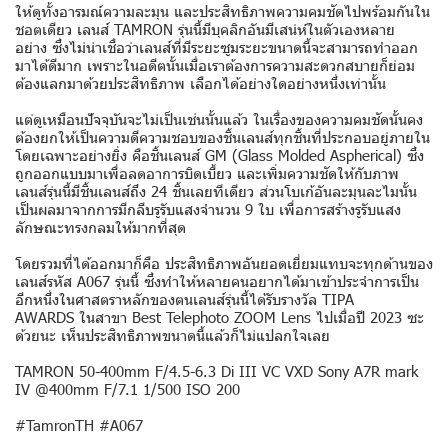
ให้ดูทั้งอารมณ์ความละมุน และประสิทธิภาพความคมชัดไปพร้อมกันใน
ชอตเดียว เลนส์ TAMRON รุ่นนี้มีบุคลิกอันมีเสน่ห์ในตัวเองหลาย
อย่าง ซึ่งไม่น่าเชื่อว่าเลนส์ที่มีระยะซูมระยะขนาดนี้จะสามารถทำออก
มาได้ดีมาก เพราะในอดีตนั้นเมื่อเราต้องการความสะดวกสบายก็ย่อม
ต้องแลกมาด้วยประสิทธิภาพ เลือกได้อย่างใดอย่างหนึ่งเท่านั้น
แต่ดูเหมือนปัจจุบันจะไม่เป็นเช่นนั้นแล้ว ในเรื่องของความคมชัดนั้นคง
ต้องยกให้เป็นความดีความชอบของชิ้นเลนส์ทุกชิ้นที่ประกอบอยู่ภายใน
โดยเฉพาะอย่างยิ่ง คือชิ้นเลนส์ GM (Glass Molded Aspherical) ซึ่ง
ถูกออกแบบมาเพื่อลดอาการบิดเบี้ยว และเพิ่มความชัดให้กับภาพ
เลนส์รุ่นนี้มีชิ้นเลนส์ถึง 24 ชิ้นเลยทีเดียว ส่วนโบเก้อันละมุนละไมนั้น
เป็นผลมาจากการมีกลีบรูรับแสงจำนวน 9 ใบ เพื่อการสร้างรูรับแสง
ลักษณะทรงกลมให้มากที่สุด
โดยรวมที่ได้ออกมาก็คือ ประสิทธิภาพอันยอดเยี่ยมแทบจะทุกด้านของ
เลนส์รหัส A067 รุ่นนี้ ซึ่งทำให้หลายคนอยากได้มาเข้าประจำการเป็น
อีกหนึ่งในศาสตราหลักของตนเลนส์รุ่นนี้ได้รับรางวัล TIPA
AWARDS ในสาขา Best Telephoto ZOOM Lens ไปเมื่อปี 2023 ซะ
ด้วยนะ เห็นประสิทธิภาพขนาดนี้แล้วก็ไม่แปลกใจเลย
TAMRON 50-400mm F/4.5-6.3 Di III VC VXD Sony A7R mark
IV @400mm F/7.1 1/500 ISO 200
#TamronTH #A067