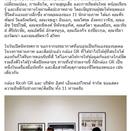
เปลี่ยนแปลง, การเติบโต, ความสูญเสีย และการเริ่มต้นใหม่ พร้อมเรียน
รู้ และเยียวยาทางใจผ่านศิลปะภาพถ่าย โดยเชิญชวนผู้ชมให้หยุดมอง
ชีวิตตัวเองอย่างลึกซึ้ง ผ่านมุมมองของ 11 นักถ่ายภาพ ได้แก่ คุณพีร
พัฒน์ วิมลรังครัตน์, คุณเจษฎา อินเอก, คุณวิศรุต อังคทะวานิช, คุณอ
ลิซ วิชช์โชติ, คุณพุทธิพงศ์ นิพัทธอุทิศ, คุณศวิตา พูลเสถียร, คุณวรัน
ย์ ศิริประชัย, คุณอัศนีย์ อักษรนุกูล, คุณเรืองกิจ ยงปิยะกุล, คุณจริยา
มุ่งวัฒนา และคุณสุรัตนาวี สุวิพร
ในวันเปิดนิทรรศการ นอกจากบรรยากาศที่อบอุ่นเป็นกันเองของบุคคล
ในวงการถ่ายภาพ และศิลปะแล้ว กล้อง GR ที่ได้นำไปให้ผู้ที่สนใจได้
ลองกันก็ได้รับการตอบรับที่ดี ได้โอกาสให้การให้ข้อมูลกันอย่างใกล้ชิด
รวมถึงดีใจได้รู้ว่าศิลปินหลายๆ ท่านที่เข้าร่วมงานนี้ ก็มีกล้อง GR เป็น
หนึ่งในเครื่องมือบันทึก และสื่อสารถึงฤดูกาลของชีวิตของตนเอง เช่น
เดียวกัน
กล้อง Ricoh GR และ บริษัท อิสท์ เอ็นเตอร์ไพรส์ จำกัด ขอแสดง
ความยินดีกับช่างภาพ/ศิลปิน ทั้ง 11 ท่านครับ