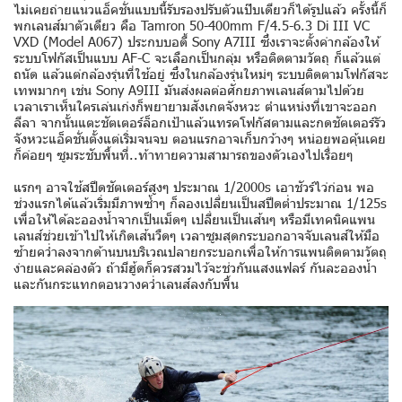
ไม่เคยถ่ายแนวแอ็คชั่นแบบนี้รับรองปรับตัวแป๊บเดียวก็ได้รูปแล้ว ครั้งนี้ก็
พกเลนส์มาตัวเดียว คือ Tamron 50-400mm F/4.5-6.3 Di III VC
VXD (Model A067) ประกบบอดี้ Sony A7III ซึ่งเราจะตั้งค่ากล้องให้
ระบบโฟกัสเป็นแบบ AF-C จะเลือกเป็นกลุ่ม หรือติดตามวัตถุ ก็แล้วแต่
ถนัด แล้วแต่กล้องรุ่นที่ใช้อยู่ ซึ่งในกล้องรุ่นใหม่ๆ ระบบติดตามโฟกัสจะ
เทพมากๆ เช่น Sony A9III มันส่งผลต่อศักยภาพเลนส์ตามไปด้วย
เวลาเราเห็นใครเล่นเก่งก็พยายามสังเกตจังหวะ ตำแหน่งที่เขาจะออก
ลีลา จากนั้นแตะชัตเตอร์ล็อกเป้าแล้วแทรคโฟกัสตามและกดชัตเตอร์รัว
จังหวะแอ็คชั่นตั้งแต่เริ่มจนจบ ตอนแรกอาจเก็บกว้างๆ หน่อยพอคุ้นเคย
ก็ค่อยๆ ซูมระชับพื้นที่..ท้าทายความสามารถของตัวเองไปเรื่อยๆ
แรกๆ อาจใช้สปีดชัตเตอร์สูงๆ ประมาณ 1/2000s เอาชัวร์ไว่ก่อน พอ
ช่วงแรกได้แล้วเริ่มมีภาพซ้ำๆ ก็ลองเปลี่ยนเป็นสปีดต่ำประมาณ 1/125s
เพื่อให้ได้ละอองน้ำจากเป็นเม็ดๆ เปลี่ยนเป็นเส้นๆ หรือมีเทคนิคแพน
เลนส์ช่วยเข้าไปให้เกิดเส้นวืดๆ เวลาซูมสุดกระบอกอาจจับเลนส์ให้มือ
ซ้ายคว่ำลงจากด้านบนบริเวณปลายกระบอกเพื่อให้การแพนติดตามวัตถุ
ง่ายและคล่องตัว ถ้ามีฮู้ดก็ควรสวมไว้จะช่วกันแสงแฟลร์ กันละอองน้ำ
และกันกระแทกตอนวางคว่ำเลนส์ลงกับพื้น