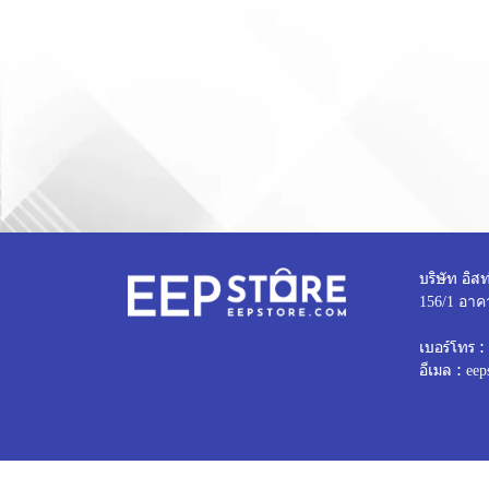
บริษัท อิสท
156/1 อาค
เบอร์โทร :
อีเมล :
eep