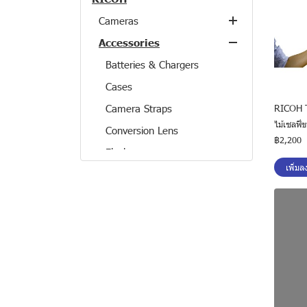
Cameras
Accessories
Action & 360 Cameras
Compact Cameras
Batteries & Chargers
Cases
Camera Straps
RICOH T
ไม้เซลฟี
Conversion Lens
฿2,200
Flashes
เพิ่มล
Lens Accessories
Tripods
Others
GR Accessories
Theta Accessories
GR / GRII Series
Clearance
GRIIIx Series
PENTAX
GRIII Series