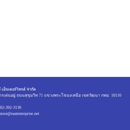
์ เอ็นเตอร์ไพรส์ จำกัด
ารเด่นอยู่ ถนนสุขุมวิท 71 แขวงพระโขนงเหนือ เขตวัฒนา กทม. 10110
02-392-3130
store@eastenterprise.net