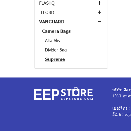
FLASHQ
Clearance
Lenses
Lenses
Compact Cameras
Batteries & Chargers
Compact Cameras
ILFORD
Accessories
Accessories
Flash
Cases
Film Cameras
PENTAX 645 Mount
CANON RF-Mount
VANGUARD
Clearance
Clearance
Films
Camera Straps
DSLR
PENTAX K-Mount
Batteries & Chargers
FUJIFILM X-Mount
Lens Hood
Fixed Focal
All-in-One
Single Use Camera
Camera Bags
Conversion Lens
Medium Format
Cases
NIKON Z-Mount
Front Lens Cap
B&W Flims
Standard Zoom
All-in-One
Wide Angel Zoom
All-in-One
Flashes
Binoculars
Lens Accessories
SONY E-Mount
Lens Rear Cap
Color Flim
Alta Sky
Telephoto Zoom
Fixed Focal
Standard Zoom
All-in-One
Lens Accessories
Others
Micro Four Third
Tripod Mouth
Divider Bag
Ultra Telephoto Zoom
Wide Angle Zoom
All-in-One
Tripods
WG Accessories
DSLR Mount
Tap-in Console
Supreme
Wide Angel Zoom
Fixed Focal
Fixed Focal
All-in-One
Others
Supreme Foam
Standard Zoom
Standard Zoom
All-in-One
GR Accessories
Veo Flex
Telephoto Zoom
Telephoto Zoom
Fixed Focal
Theta Accessories
Veo Go
GR / GRII Series
Ultra Telephoto Zoom
Ultra Telephoto Zoom
Standard Zoom
บริษัท อิสท
Veo Range
GRIIIx Series
Wide Angel Zoom
Telephoto Zoom
156/1 อาค
Vesta Aspire
GRIII Series
Ultra Telephoto Zoom
เบอร์โทร :
อีเมล :
Vesta Strive
GRIV Series
Wide Angel Zoom
eep
VK