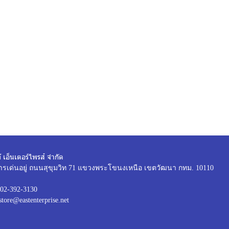
์ เอ็นเตอร์ไพรส์ จำกัด
ารเด่นอยู่ ถนนสุขุมวิท 71 แขวงพระโขนงเหนือ เขตวัฒนา กทม. 10110
02-392-3130
store@eastenterprise.net