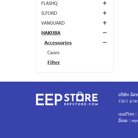
FLASHQ
Clearance
Lenses
Lenses
Compact Cameras
Batteries & Chargers
Compact Cameras
ILFORD
Accessories
Accessories
Flash
Cases
Film Cameras
PENTAX 645 Mount
CANON RF-Mount
VANGUARD
Clearance
Clearance
Films
Camera Straps
DSLR
PENTAX K-Mount
Batteries & Chargers
FUJIFILM X-Mount
Lens Hood
Fixed Focal
All-in-One
HAKUBA
Single Use Camera
Camera Bags
Conversion Lens
Medium Format
Cases
NIKON Z-Mount
Front Lens Cap
B&W Flims
Standard Zoom
All-in-One
Wide Angel Zoom
All-in-One
Tripods
Accessories
Flashes
Binoculars
Lens Accessories
SONY E-Mount
Lens Rear Cap
Color Flim
Alta Sky
Telephoto Zoom
Fixed Focal
Standard Zoom
All-in-One
Clearance
Lens Accessories
Others
Micro Four Third
Tripod Mouth
Divider Bag
Alta
Cases
Ultra Telephoto Zoom
Wide Angle Zoom
All-in-One
Tripods
WG Accessories
DSLR Mount
Tap-in Console
Supreme
Espod
Filter
Wide Angel Zoom
Fixed Focal
Fixed Focal
All-in-One
Others
Supreme Foam
Veo
Others
Standard Zoom
Standard Zoom
All-in-One
ZHIYUN
GR Accessories
Veo Flex
Vesta
Telephoto Zoom
Telephoto Zoom
Fixed Focal
Others
Continuous Light
Theta Accessories
Veo Go
Others
GR / GRII Series
Ultra Telephoto Zoom
Ultra Telephoto Zoom
Standard Zoom
บริษัท อิสท
All Products
Gimbal
Cameras
Veo Range
GRIIIx Series
Wide Angel Zoom
Telephoto Zoom
156/1 อาค
Accessories
Projectors
Cameras
Vesta Aspire
Action & 360 Cameras
GRIII Series
Ultra Telephoto Zoom
เบอร์โทร :
อีเมล :
Lenses
Vesta Strive
Compact Cameras
Compact Cameras
GRIV Series
Wide Angel Zoom
eep
Flashes
VK
Film Cameras
Film Cameras
CANON RF-Mount