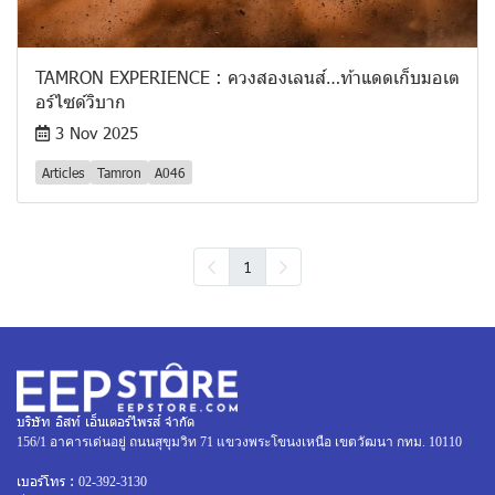
TAMRON EXPERIENCE : ควงสองเลนส์…ท้าแดดเก็บมอเต
อร์ไซด์วิบาก
3 Nov 2025
Articles
Tamron
A046
1
บริษัท อิสท์ เอ็นเตอร์ไพรส์ จำกัด
156/1 อาคารเด่นอยู่ ถนนสุขุมวิท 71 แขวงพระโขนงเหนือ เขตวัฒนา กทม. 10110
เบอร์โทร :
02-392-3130