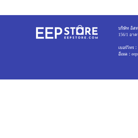
บริษัท อิสท
156/1 อาค
เบอร์โทร :
อีเมล :
eep