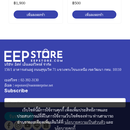
฿1,900
฿500
เพิ่มลงตะกร้า
เพิ่มลงตะกร้า
บริษัท อิสท์ เอ็นเตอร์ไพรส์ จำกัด
156/1 อาคารเด่นอยู่ ถนนสุขุมวิท 71 แขวงพระโขนงเหนือ เขตวัฒนา กทม. 10110
เบอร์โทร :
02-392-3130
อีเมล :
eepstore@eastenterprise.net
Subscribe
เว็บไซต์นี้มีการใช้งานคุกกี้ เพื่อเพิ่มประสิทธิภาพและ
รับข่าวสาร
ประสบการณ์ที่ดีในการใช้งานเว็บไซต์ของท่าน ท่านสามารถ
อ่านรายละเอียดเพิ่มเติมได้ที่
นโยบายความเป็นส่วนตัว
และ
นโยบายคุกกี้