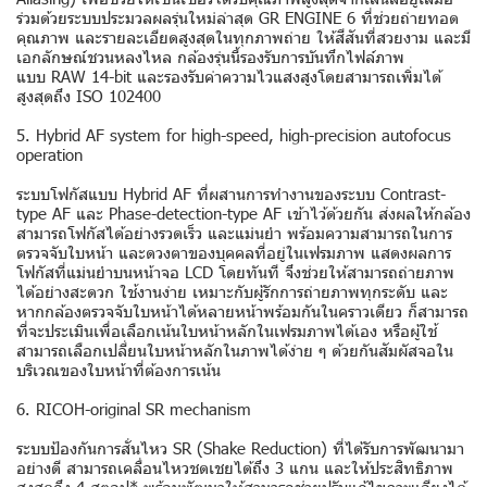
ร่วมด้วยระบบประมวลผลรุ่นใหม่ล่าสุด GR ENGINE 6 ที่ช่วยถ่ายทอด
คุณภาพ และรายละเอียดสูงสุดในทุกภาพถ่าย ให้สีสันที่สวยงาม และมี
เอกลักษณ์ชวนหลงไหล กล้องรุ่นนี้รองรับการบันทึกไฟล์ภาพ
แบบ RAW 14-bit และรองรับค่าความไวแสงสูงโดยสามารถเพิ่มได้
สูงสุดถึง ISO 102400
5. Hybrid AF system for high-speed, high-precision autofocus
operation
ระบบโฟกัสแบบ Hybrid AF ที่ผสานการทำงานของระบบ Contrast-
type AF และ Phase-detection-type AF เข้าไว้ด้วยกัน ส่งผลให้กล้อง
สามารถโฟกัสได้อย่างรวดเร็ว และแม่นยำ พร้อมความสามารถในการ
ตรวจจับใบหน้า และดวงตาของบุคคลที่อยู่ในเฟรมภาพ แสดงผลการ
โฟกัสที่แม่นยำบนหน้าจอ LCD โดยทันที จึงช่วยให้สามารถถ่ายภาพ
ได้อย่างสะดวก ใช้งานง่าย เหมาะกับผู้รักการถ่ายภาพทุกระดับ และ
หากกล้องตรวจจับใบหน้าได้หลายหน้าพร้อมกันในคราวเดียว ก็สามารถ
ที่จะประเมินเพื่อเลือกเน้นใบหน้าหลักในเฟรมภาพได้เอง หรือผู้ใช้
สามารถเลือกเปลี่ยนใบหน้าหลักในภาพได้ง่าย ๆ ด้วยกันสัมผัสจอใน
บริเวณของใบหน้าที่ต้องการเน้น
6. RICOH-original SR mechanism
ระบบป้องกันการสั่นไหว SR (Shake Reduction) ที่ได้รับการพัฒนามา
อย่างดี สามารถเคลื่อนไหวชดเชยได้ถึง 3 แกน และให้ประสิทธิภาพ
สูงสุดถึง 4 สตอป* พร้อมพัฒนาให้สามารถช่วยปรับแก้ไขภาพเอียงได้