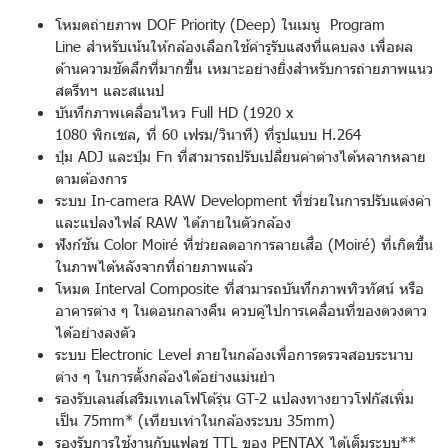
โหมดถ่ายภาพ DOF Priority (Deep) ในเมนู Program
Line สำหรับเน้นให้กล้องเลือกใช้ค่ารูรับแสงที่แคบลง เพื่อผล
ด้านความชัดลึกที่มากขึ้น เหมาะอย่างยิ่งสำหรับการถ่ายภาพแนว
สตรีทฯ และสแนป
บันทึกภาพเคลื่อนไหว Full HD (1920 x
1080 พิกเซล, ที่ 60 เฟรม/วินาที) ที่รูปแบบ H.264
ปุ่ม ADJ และปุ่ม Fn ที่สามารถปรับเปลี่ยนค่าต่างได้หลากหลาย
ตามต้องการ
ระบบ In-camera RAW Development ที่ช่วยในการปรับแต่งค่า
และแปลงไฟล์ RAW ได้ภายในตัวกล้อง
ฟังก์ชัน Color Moiré ที่ช่วยลดอาการลายเสื่อ (Moiré) ที่เกิดขึ้น
ในภาพได้หลังจากที่ถ่ายภาพแล้ว
โหมด Interval Composite ที่สามารถบันทึกภาพทิวทัศน์ หรือ
อาคารต่าง ๆ ในตอนกลางคืน ควบคู่ไปการเคลื่อนที่ของดวงดาว
ได้อย่างลงตัว
ระบบ Electronic Level ภายในกล้องเพื่อการตรวจสอบระนาบ
ต่าง ๆ ในการตั้งกล้องได้อย่างแม่นยำ
รองรับเลนส์เสริมเทเลโฟโต้รุ่น GT-2 แปลงทางยาวโฟกัสเพิ่ม
เป็น 75mm* (เทียบเท่าในกล้องระบบ 35mm)
รองรับการใช้งานกับแฟลช TTL ของ PENTAX ได้เต็มระบบ**