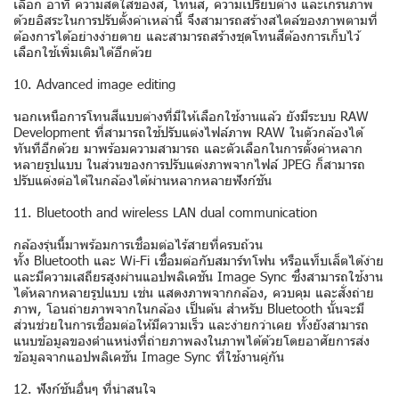
เลือก อาทิ ความสดใสของสี, โทนสี, ความเปรียบต่าง และเกรนภาพ
ด้วยอิสระในการปรับตั้งค่าเหล่านี้ จึงสามารถสร้างสไตล์ของภาพตามที่
ต้องการได้อย่างง่ายดาย และสามารถสร้างชุดโทนสีต้องการเก็บไว้
เลือกใช้เพิ่มเติมได้อีกด้วย
10. Advanced image editing
นอกเหนือการโทนสีแบบต่างที่มีให้เลือกใช้งานแล้ว ยังมีระบบ RAW
Development ที่สามารถใช้ปรับแต่งไฟล์ภาพ RAW ในตัวกล้องได้
ทันทีอีกด้วย มาพร้อมความสามารถ และตัวเลือกในการตั้งค่าหลาก
หลายรูปแบบ ในส่วนของการปรับแต่งภาพจากไฟล์ JPEG ก็สามารถ
ปรับแต่งต่อได้ในกล้องได้ผ่านหลากหลายฟังก์ชัน
11. Bluetooth and wireless LAN dual communication
กล้องรุ่นนี้มาพร้อมการเชื่อมต่อไร้สายที่ครบถ้วน
ทั้ง Bluetooth และ Wi-Fi เชื่อมต่อกับสมาร์ทโฟน หรือแท็บเล็ตได้ง่าย
และมีความเสถียรสูงผ่านแอปพลิเคชัน Image Sync ซึ่งสามารถใช้งาน
ได้หลากหลายรูปแบบ เช่น แสดงภาพจากกล้อง, ควบคุม และสั่งถ่าย
ภาพ, โอนถ่ายภาพจากในกล้อง เป็นต้น สำหรับ Bluetooth นั้นจะมี
ส่วนช่วยในการเชื่อมต่อให้มีความเร็ว และง่ายกว่าเคย ทั้งยังสามารถ
แนบข้อมูลของตำแหน่งที่ถ่ายภาพลงในภาพได้ด้วยโดยอาศัยการส่ง
ข้อมูลจากแอปพลิเคชัน Image Sync ที่ใช้งานคู่กัน
12. ฟังก์ชันอื่นๆ ที่น่าสนใจ