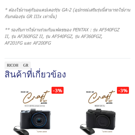
* ต้องใช้งานคู่กับอแดปเตอร์รุ่น GA-2 (อุปกรณ์เสริมรุ่นนี้สามารถใช้งาน
กับกล้องรุ่น GR IIIx เท่านั้น)
** รองรับการใช้งานร่วมกับแฟลชของ PENTAX : รุ่น AF540FGZ
II, รุ่น AF360FGZ II, รุ่น AF540FGZ, รุ่น AF360FGZ,
AF201FG และ AF200FG
RICOH
GR
สินค้าที่เกี่ยวข้อง
-3%
-3%