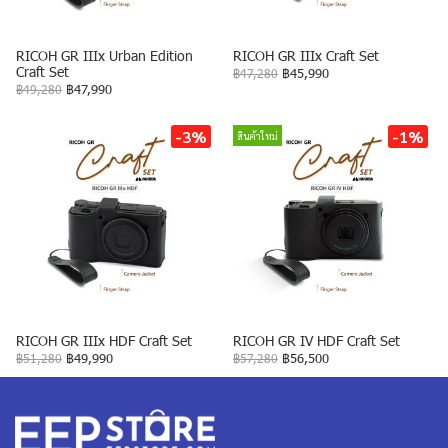
RICOH GR IIIx Urban Edition
RICOH GR IIIx Craft Set
Craft Set
฿47,280
฿45,990
฿49,280
฿47,990
-3%
-1%
สินค้าใหม่
RICOH GR IIIx HDF Craft Set
RICOH GR IV HDF Craft Set
฿51,280
฿49,990
฿57,280
฿56,500