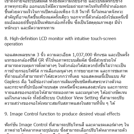
เข้าถึงง่ายจอระบบสัมผัส ทั้งยังมีความเรียบง่าย และเป็นมิตรกับช่าง
ภาพทุกระดับ ออกแบบให้มีความพร้อมถ่ายภาพในทันทีที่นำกล้องยก
ขึ้นด้วยความเร็วในการเปิดกล้องเพียง 0.8 วินาที จึงไม่พลาดจังหวะ
สำคัญที่อาจเกิดขึ้นเพียงแค่ครั้งเดียว นอกจากนี้ตัวกล้องยังใช้แมคนีเซี
ยมอัลลอยย์ขึ้นรูปเป็นเฟรมกล้องทั้งชิ้น ซึ่งเป็นวัสดุคุณภาพสูง มีน้ำ
หนักเบา และมีความทนทาน
8. High-definition LCD monitor with intuitive touch-screen
operation
จอแสดงผลขนาด 3 นิ้ว ความละเอียด 1,037,000 พิกเซล และเป็นครั้ง
แรกของกล้องซีรีส์ GR ที่ใช้จอภาพระบบสัมผัส ซึ่งมีส่วนช่วยให้
สามารถควบคุมการตั้งค่าต่างๆ ในตัวกล้องได้สะดวกยิ่งขึ้นไม่ว่าจะเป็น
การย้ายกรอบโฟกัส การเลือกเมนูต่างๆ การขยายภาพ และการชมภาพ
ที่ถ่ายแล้วก็สามารถทำได้สะดวกกว่าที่เคย จอแสดงผลนี้เป็นแบบ Air
Gapless คือ ไม่มีช่องว่างด้วยการเติมเรซิ่นชนิดพิเศษระหว่างตัวจอ
และกระจกที่ปกป้องด้านบนสุด เทคนิคนี้จะลดแสงสะท้อน และการกระ
จายแสงของจอช่วยให้สามารถมองภาพ และเมนูต่างๆ ได้อย่างชัดเจน
แม้ในกลางแจ้ง ทั้งยังมีระบบ Outdoor View Setting ที่สามารถปรับ
ความสว่างของจอให้เหมาะสมกับสภาพแสงในสถานที่นั้น ๆ ได้
9. Image Control function to produce desired visual effects
ฟังก์ชัน Image Control ที่สามารถปรับโทนสี และคาแรคเตอร์ต่างๆ ใน
ภาพถ่ายได้หลากหลายรูปแบบ ซึ่งสามารถเลือกปรับได้หลากหลายตัว