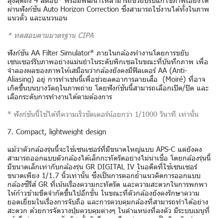
ผ่านฟังก์ชัน Auto Horizon Correction ซึ่งสามารถใช้งานได้ทั้งในภาพ
แนวตั้ว และแนวนอน
* ทดสอบตามมาตรฐาน CIPA
ฟังก์ชัน AA Filter Simulator* ภายในกล้องทำงานโดยการขยับ
เซนเซอร์รับภาพอย่างแม่นยำในระดับพิกเซลในขณะที่บันทึกภาพ เพื่อ
จำลองผลของภาพให้เสมือนว่ากล้องยังคงมีฟิลเตอร์ AA (Anti-
Aliasing) อยู่ การทำเช่นนี้เพื่อช่วยลดอาการลายเสื่อ (Moiré) ที่อาจ
เกิดขึ้นบนบางวัตถุในภาพถ่าย โดยฟังก์ชันนี้สามารถเลือกเปิด/ปิด และ
เลือกระดับการทำงานได้ตามต้องการ
* ฟังก์ชันนี้ใช้ได้ที่ความเร็วชัตเตอร์น้อยกว่า 1/1000 วินาที เท่านั้น
7. Compact, lightweight design
แม้ว่าตัวกล้องรุ่นนี้จะใช้เซนเซอร์ที่มีขนาดใหญ่แบบ APS-C แต่ยังคง
สามารถออกแบบตัวกล้องได้เล็กกะทัดรัดอย่างไม่น่าเชื่อ โดยกล้องรุ่นนี้
มีขนาดเล็กเท่ากับกล้องรุ่น GR DIGITAL IV ในอดีตที่ใช้เซนเซอร์
ขนาดเพียง 1/1.7 นิ้วเท่านั้น ซึ่งเป็นการตอกย้ำแนวคิดการออกแบบ
กล้องซีรีส์ GR ที่เน้นเรื่องความกะทัดรัด และความสะดวกในการพกพา
ให้ก้าวข้ามขีดจำกัดขึ้นไปอีกขั้น ในขณะที่ตัวกล้องยังคงรักษาความ
ยอดเยี่ยมในเรื่องการจับถือ และการควบคุมกล้องที่สามารถทำได้อย่าง
สะดวก ด้วยการจัดวางปุ่มควบคุมต่างๆ ในตำแหน่งที่ลงตัว มีระบบเมนูที่