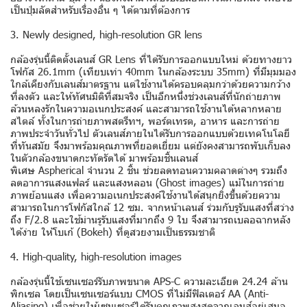
เป็นปุ่มลัดสำหรับเรื่องอื่น ๆ ได้ตามที่ต้องการ
3. Newly designed, high-resolution GR lens
กล้องรุ่นนี้ติดตั้งเลนส์ GR Lens ที่ได้รับการออกแบบใหม่ ด้วยทางยาว
โฟกัส 26.1mm (เทียบเท่า 40mm ในกล้องระบบ 35mm) ที่มีมุมมอง
ใกล้เคียงกับเลนส์มาตรฐาน แต่ใช้งานได้ครอบคลุมกว่าด้วยความกว้าง
ที่ลงตัว และให้ทัศนมิติที่สมจริง เป็นอีกหนึ่งช่วงเลนส์ที่นักถ่ายภาพ
ล้วนหลงรักในความอเนกประสงค์ และสามารถใช้งานได้หลากหลาย
สไตล์ ทั้งในการถ่ายภาพสตรีทฯ, พอร์ตเทรต, อาหาร และการถ่าย
ภาพประจำวันทั่วไป ตัวเลนส์ภายในได้รับการออกแบบด้วยเทคโนโลยี
ที่ทันสมัย จึงมาพร้อมคุณภาพที่ยอดเยี่ยม แต่ยังคงสามารถพับเก็บลง
ในตัวกล้องขนาดกะทัดรัดได้ มาพร้อมชิ้นเลนส์
พิเศษ Aspherical จำนวน 2 ชิ้น ช่วยลดทอนความคลาดต่างๆ รวมถึง
ลดอาการแสงแฟลร์ และแสงหลอน (Ghost images) แม้ในการถ่าย
ภาพย้อนแสง เพื่อความอเนกประสงค์ใช้งานได้สนุกยิ่งขึ้นด้วยความ
สามารถในการโฟกัสใกล้ 12 ซม. จากหน้าเลนส์ ร่วมกับรูรับแสงที่สว่าง
ถึง F/2.8 และใช้ม่านรูรับแสงที่มากถึง 9 ใบ จึงสามารถเบลอฉากหลัง
ได้ง่าย ให้โบเก้ (Bokeh) ที่ดูสวยงามเป็นธรรมชาติ
4. High-quality, high-resolution images
กล้องรุ่นนี้ใช้เซนเซอร์รับภาพขนาด APS-C ความละเอียด 24.24 ล้าน
พิกเซล โดยเป็นเซนเซอร์แบบ CMOS ที่ไม่มีฟิลเตอร์ AA (Anti-
Aliasing) เพื่อช่วยให้เซนเซอร์ได้รับคุณภาพสูงสุดจากเลนส์อยู่เสมอ