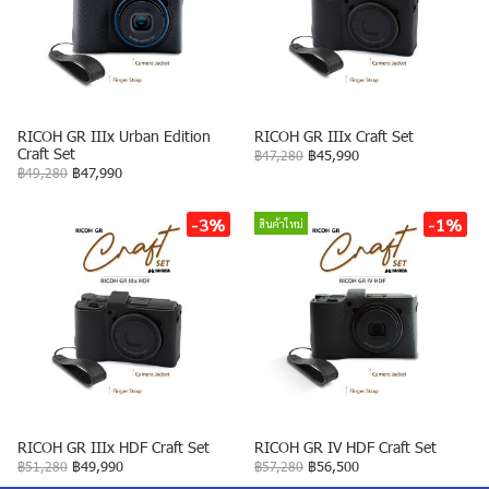
RICOH GR IIIx Urban Edition
RICOH GR IIIx Craft Set
Craft Set
฿47,280
฿45,990
฿49,280
฿47,990
-3%
-1%
สินค้าใหม่
RICOH GR IIIx HDF Craft Set
RICOH GR IV HDF Craft Set
฿51,280
฿49,990
฿57,280
฿56,500