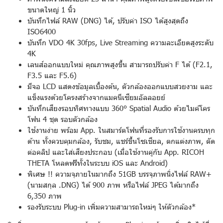
ขนาดใหญ่ 1 นิ้ว
บันทึกไฟล์ RAW (DNG) ได้, ปรับค่า ISO ได้สูงสุดถึง
ISO6400
บันทึก VDO 4K 30fps, Live Streaming ความละเอียดสูงระดับ
4K
เลนส์ออกแบบใหม่ คุณภาพสูงขึ้น สามารถปรับค่า F ได้ (F2.1,
F3.5 และ F5.6)
มีจอ LCD แสดงข้อมูลเบื้องต้น, ตัวกล้องออกแบบสวยงาม และ
แข็งแรงด้วยโครงสร้างจากแมคนีเซียมอัลลอยย์
บันทึกเสียงรอบทิศทางแบบ 360° Spatial Audio ด้วยไมค์โคร
โฟน 4 ชุด รอบตัวกล้อง
ใช้งานง่าย พร้อม App. ในสมาร์ตโฟนที่รองรับการใช้งานครบทุก
ด้าน ทั้งควบคุมกล้อง, รับชม, แชร์ขึ้นโซเชียล, ตกแต่งภาพ, ตัด
ต่อคลิป และใส่เสียงประกอบ (เมื่อใช้งานคู่กับ App. RICOH
THETA โหลดฟรีทั้งในระบบ iOS และ Android)
พิเศษ !! ความจุภายในมากถึง 51GB บรรจุภาพนิ่งไฟล์ RAW+
(นามสกุล .DNG) ได้ 900
ภาพ หรือไฟล์ JPEG ได้มากถึง
6,350 ภาพ
รองรับระบบ Plug-in เพิ่มความสามารถใหม่ๆ ให้ตัวกล้อง*