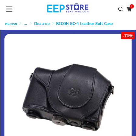
0
หน้าแรก
...
Clearance
RICOH GC-4 Leather Soft Case
-70%