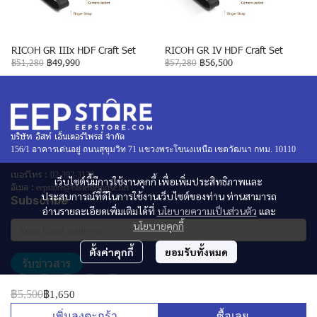
RICOH GR IIIx HDF Craft Set
RICOH GR IV HDF Craft Set
฿51,280
฿49,990
฿57,280
฿56,500
บริษัท อิสท์ เอ็นเตอร์ไพรส์ จำกัด
156/1 อาคารเด่นอยู่ ถนนสุขุมวิท 71 แขวงพระโขนงเหนือ เขตวัฒนา กทม. 10110
เบอร์โทร :
02-392-3130
เว็บไซต์นี้มีการใช้งานคุกกี้ เพื่อเพิ่มประสิทธิภาพและ
อีเมล :
eepstore@eastenterprise.net
ประสบการณ์ที่ดีในการใช้งานเว็บไซต์ของท่าน ท่านสามารถ
Subscribe
อ่านรายละเอียดเพิ่มเติมได้ที่
นโยบายความเป็นส่วนตัว
และ
นโยบายคุกกี้
ตั้งค่าคุกกี้
ยอมรับทั้งหมด
รับข่าวสาร
฿5,500
฿1,650
เพิ่มลงตะกร้า
ซื้อเลย