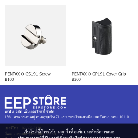
PENTAX O-GS191 Screw
PENTAX O-GP191 Cover Grip
฿100
฿300
บริษัท อิสท์ เอ็นเตอร์ไพรส์ จำกัด
156/1 อาคารเด่นอยู่ ถนนสุขุมวิท 71 แขวงพระโขนงเหนือ เขตวัฒนา กทม. 10110
เบอร์โทร :
02-392-3130
เว็บไซต์นี้มีการใช้งานคุกกี้ เพื่อเพิ่มประสิทธิภาพและ
อีเมล :
eepstore@eastenterprise.net