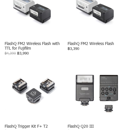
FlashQ FM2 Wireless Flash with
FlashQ FM2 Wireless Flash
TTL for Fujifilm
฿3,390
฿4,390
฿3,990
FlashQ Trigger Kit F+ T2
FlashQ Q20 III