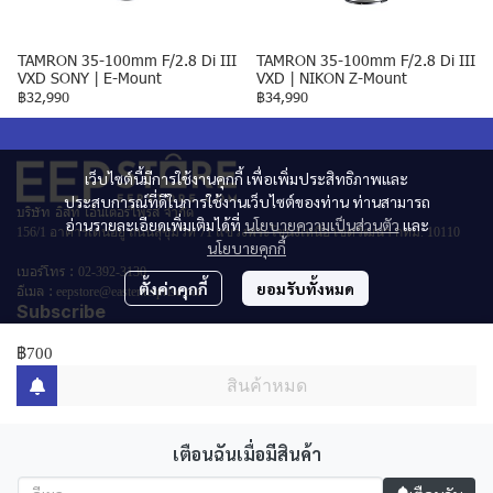
TAMRON 35-100mm F/2.8 Di III
TAMRON 35-100mm F/2.8 Di III
VXD SONY | E-Mount
VXD | NIKON Z-Mount
฿32,990
฿34,990
เว็บไซต์นี้มีการใช้งานคุกกี้ เพื่อเพิ่มประสิทธิภาพและ
ประสบการณ์ที่ดีในการใช้งานเว็บไซต์ของท่าน ท่านสามารถ
บริษัท อิสท์ เอ็นเตอร์ไพรส์ จำกัด
อ่านรายละเอียดเพิ่มเติมได้ที่
นโยบายความเป็นส่วนตัว
และ
156/1 อาคารเด่นอยู่ ถนนสุขุมวิท 71 แขวงพระโขนงเหนือ เขตวัฒนา กทม. 10110
นโยบายคุกกี้
เบอร์โทร :
02-392-3130
ตั้งค่าคุกกี้
ยอมรับทั้งหมด
อีเมล :
eepstore@eastenterprise.net
Subscribe
฿700
สินค้าหมด
รับข่าวสาร
เตือนฉันเมื่อมีสินค้า