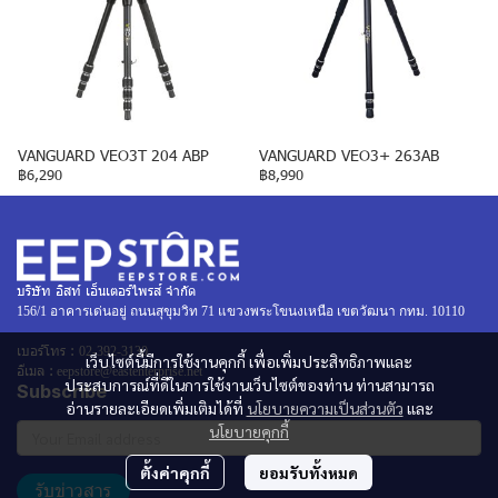
VANGUARD VEO3T 204 ABP
VANGUARD VEO3+ 263AB
฿6,290
฿8,990
บริษัท อิสท์ เอ็นเตอร์ไพรส์ จำกัด
156/1 อาคารเด่นอยู่ ถนนสุขุมวิท 71 แขวงพระโขนงเหนือ เขตวัฒนา กทม. 10110
เบอร์โทร :
02-392-3130
เว็บไซต์นี้มีการใช้งานคุกกี้ เพื่อเพิ่มประสิทธิภาพและ
อีเมล :
eepstore@eastenterprise.net
ประสบการณ์ที่ดีในการใช้งานเว็บไซต์ของท่าน ท่านสามารถ
Subscribe
อ่านรายละเอียดเพิ่มเติมได้ที่
นโยบายความเป็นส่วนตัว
และ
นโยบายคุกกี้
ตั้งค่าคุกกี้
ยอมรับทั้งหมด
รับข่าวสาร