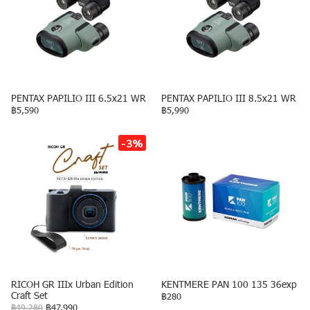
PENTAX PAPILIO III 6.5x21 WR
PENTAX PAPILIO III 8.5x21 WR
฿5,590
฿5,990
-3%
RICOH GR IIIx Urban Edition
KENTMERE PAN 100 135 36exp
Craft Set
฿280
฿49,280
฿47,990