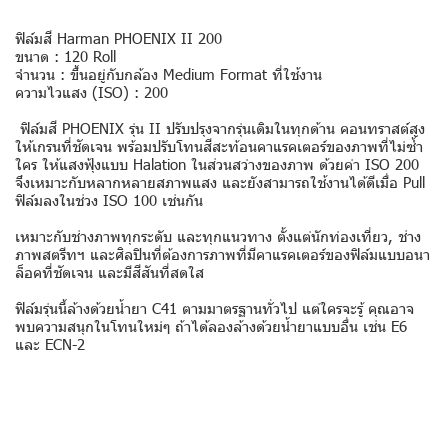
ฟิล์มสี Harman PHOENIX II 200
ขนาด : 120 Roll
จำนวน : ขึ้นอยู่กับกล้อง Medium Format ที่ใช้งาน
ความไวแสง (ISO) : 200
ฟิล์มสี PHOENIX รุ่น II ปรับปรุงจากรุ่นเดิมในทุกด้าน คอนทราสต์สูง
ให้เกรนที่ชัดเจน พร้อมปรับโทนสีสะท้อนคาแรคเตอร์ของภาพที่ไม่ซ้ำ
ใคร ให้แสงฟุ้งแบบ Halation ในส่วนสว่างของภาพ ด้วยค่า ISO 200
จึงเหมาะกับหลากหลายสภาพแสง และยังสามารถใช้งานได้ดีเมื่อ Pull
ฟิล์มลงในช่วง ISO 100 เช่นกัน
เหมาะกับช่างภาพทุกระดับ และทุกแนวทาง ตั้งแต่นักท่องเที่ยว, ช่าง
ภาพสตรีทฯ และศิลปินที่ต้องการภาพที่มีคาแรคเตอร์ของฟิล์มแบบอนา
ล็อคที่ชัดเจน และมีสีสันที่สดใส
ฟิล์มรุ่นนี้ล้างด้วยน้ำยา C41 ตามมาตรฐานทั่วไป แต่ใครจะรู้ คุณอาจ
พบความสนุกในโทนใหม่ๆ ถ้าได้ลองล้างด้วยน้ำยาแบบอื่น เช่น E6
และ ECN-2