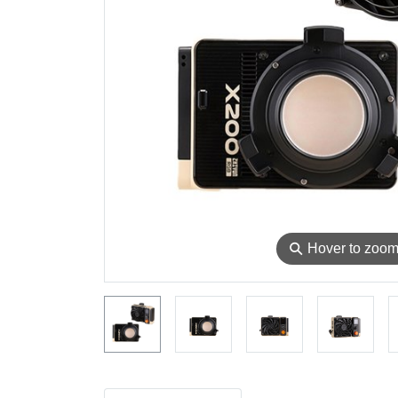
⚲
Hover to zoo