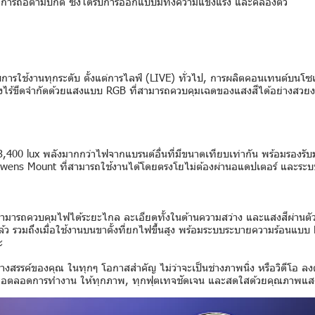
การถือตามปกติ ซึ่งได้รับการออกแบบมีทั้งความแข็งแรง และคล่องตัว
รใช้งานทุกระดับ ตั้งแต่การไลฟ์ (LIVE) ทั่วไป, การผลิตคอนเทนต์บนโซเช
ย่างไร้ขีดจำกัดด้วยแสงแบบ RGB ที่สามารถควบคุมเฉดของแสงสีได้อย่างสวย
 13,400 lux พลังมากกว่าไฟจากแบรนด์อื่นที่มีขนาดเทียบเท่ากัน พร้อมร
owens Mount ที่สามารถใช้งานได้โดยตรงโยไม่ต้องผ่านอแดปเตอร์ และระ
ึงสามารถควบคุมไฟได้ระยะไกล ละเอียดทั้งในด้านความสว่าง และแสงสีผ่านตั
ปแล้ว รวมถึงเมื่อใช้งานบนขาตั้งที่ยกไฟขึ้นสูง พร้อมระบบระบายความร้อนแบบ
ะ
สรรค์ของคุณ ในทุกๆ โอกาสสำคัญ ไม่ว่าจะเป็นช่างภาพนิ่ง หรือวิดีโอ ลงตั
ื่อถือตลอดการทำงาน ให้ทุกภาพ, ทุกฟุตเทจชัดเจน และสดใสด้วยคุณภ