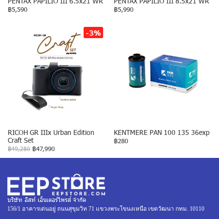
PENTAX PAPILIO III 6.5x21 WR
PENTAX PAPILIO III 8.5x21 WR
฿5,590
฿5,990
-3%
RICOH GR IIIx Urban Edition
KENTMERE PAN 100 135 36exp
Craft Set
฿280
฿49,280
฿47,990
บริษัท อิสท์ เอ็นเตอร์ไพรส์ จำกัด
156/1 อาคารเด่นอยู่ ถนนสุขุมวิท 71 แขวงพระโขนงเหนือ เขตวัฒนา กทม. 10110