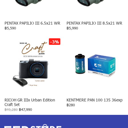
PENTAX PAPILIO III 6.5x21 WR
PENTAX PAPILIO III 8.5x21 WR
฿5,590
฿5,990
-3%
RICOH GR IIIx Urban Edition
KENTMERE PAN 100 135 36exp
Craft Set
฿280
฿49,280
฿47,990