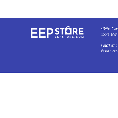
บริษัท อิสท
156/1 อาค
เบอร์โทร :
อีเมล :
eep