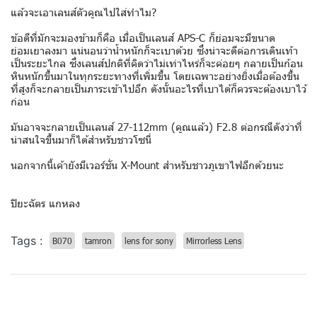
แล้วจะเอาเลนส์ตัวคูณไปใส่ทำไม?
ข้อดีที่มักจะมองข้ามก็คือ เมื่อเป็นเลนส์ APS-C ก็ย่อมจะมีขนาด
ย่อมเยาลงมา แน่นอนว่าน้ำหนักก็จะเบาด้วย ซึ่งน่าจะดีต่อการเดินเท้า
เป็นระยะไกล ซึ่งเลนส์ปกติที่คิดว่าไม่เท่าไหร่ก็จะค่อยๆ กลายเป็นก้อน
หินหนักขึ้นมาในทุกระยะทางที่เพิ่มขึ้น โดยเฉพาะอย่างยิ่งเมื่อต้องขึ้น
ที่สูงก็จะกลายเป็นภาระเข้าไปอีก ดังนั้นอะไรที่เบาได้ก็ควรจะต้องเบาไว้
ก่อน
มันอาจจะกลายเป็นเลนส์ 27-112mm (คูณแล้ว) F2.8 ต่อกรณีดังว่าที่
น่าสนใจขึ้นมาก็ได้สำหรับชาวโซนี่
นอกจากนี้เค้ายังมีเวอร์ชั่น X-Mount สำหรับชาวภูเขาไฟอีกด้วยนะ
ปิยะฉัตร แกหลง
Tags :
B070
tamron
lens for sony
Mirrorless Lens