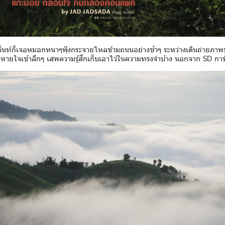
ต็นท์ก็เจอหมอกหนาๆฟุ้งกระจายไหลข้ามถนนอย่างช้าๆ ระหว่างเดินถ่ายภาพ
ลมหายใจเข้าลึกๆ เสพความรู้สึกเก็บเอาไว้ในความทรงจำบ้าง นอกจาก SD การ