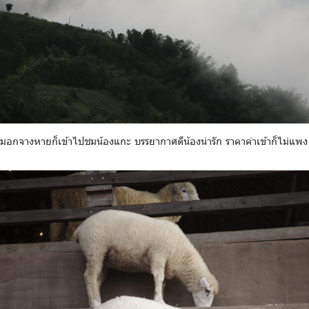
มอกจางหายก็เข้าไปชมน้องแกะ บรรยากาศดีน้องน่ารัก ราคาค่าเข้าก็ไม่แพ