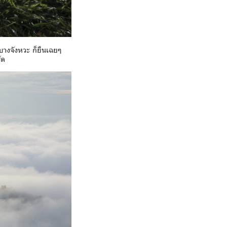
บางจังหวะ ก็ยืนเฉยๆ
์ด