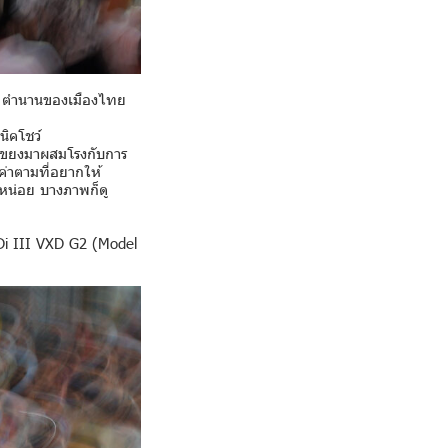
โพง ตำนานของเมืองไทย
นิคโชว์
กโขยงมาผสมโรงกับการ
งค่าตามที่อยากให้
มหน่อย บางภาพก็ดู
i III VXD G2 (Model