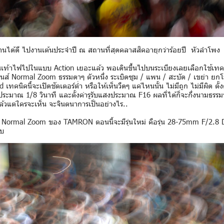
ช้งานได้ดี ไปงานเต้นประจำปี ณ สถานที่สุดคลาสสิคอายุกว่าร้อยปี หัวลำ
นเท้าไฟไปในแบบ Action เยอะแล้ว พอเดินขึ้นไปบนระเบียงเลยเลือกใช้เทค
นส์ Normal Zoom ธรรมดาๆ ตัวหนึ่ง ระเบิดซูม / แพน / สะบัด / เขย่า ย
เทคนิคนี้จะเปิดชัตเตอร์ต่ำ หรือให้เห็นวืดๆ แค่ไหนนั้น ไม่มีถูก ไม่มีผิด ตั้
งประมาณ 1/8 วินาที และตั้งค่ารูรับแสงประมาณ F16 ผลที่ได้ก็จะกึ่งนามธรร
ล้วแต่ใครจะเห็น จะจินตนาการเป็นอย่างไร..
 Normal Zoom ของ TAMRON ตอนนี้จะมีรุ่นใหม่ คือรุ่น
28-75mm F/2.8 D
ับ