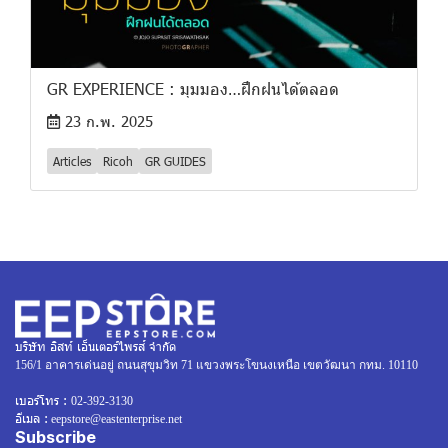
GR EXPERIENCE : มุมมอง…ฝึกฝนได้ตลอด
23 ก.พ. 2025
Articles
Ricoh
GR GUIDES
บริษัท อิสท์ เอ็นเตอร์ไพรส์ จำกัด
156/1 อาคารเด่นอยู่ ถนนสุขุมวิท 71 แขวงพระโขนงเหนือ เขตวัฒนา กทม. 10110
เบอร์โทร :
02-392-3130
อีเมล :
eepstore@eastenterprise.net
Subscribe