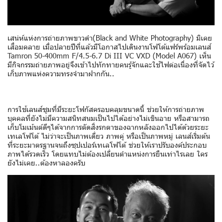
เสน่ห์แห่งการถ่ายภาพขาวดำ(Black and White Photography) มิเคย
เสื่อมคลาย เมื่อปลายปีที่แล้วมีโอกาสไปเดินงานโฟโต้แฟร์พร้อมเลนส์
Tamron 50-400mm F/4.5-6.7 Di III VC VXD (Model A067) เห็น
มีกิจกรรมถ่ายภาพอยู่จึงเข้าไปทักทายคนรู้จักและใช้ไฟต่อเนื่องที่จัดไว้
เก็บภาพแห่งความทรงจำมาฝากกัน..
การใช้เลนส์ซูมที่มีระยะโฟกัสครอบคลุมขนาดนี้ ช่วยให้การถ่ายภาพ
บุคคลที่ยังไม่มีความสนิทสนมเป็นไปได้อย่างไม่เขินอาย หรือสามารถ
เก็บโมเม้นต์ดีๆได้จากการตัดสิ่งรกตาของฉากหลังออกไปได้ด้วยระยะ
เทเลโฟโต้ ไม่ว่าจะเป็นภาพเดี่ยว ภาพคู่ หรือเป็นภาพหมู่ เลนส์เริ่มต้น
ที่ระยะมาตรฐานจนถึงซุปเปอร์เทเลโฟโต้ ช่วยให้เราปรับองค์ประกอบ
ภาพได้รวดเร็ว โดยแทบไม่ต้องเปลี่ยนตำแหน่งการยืนเท่าไรเลย ใคร
ยังไม่เคย..ต้องหาลองครับ