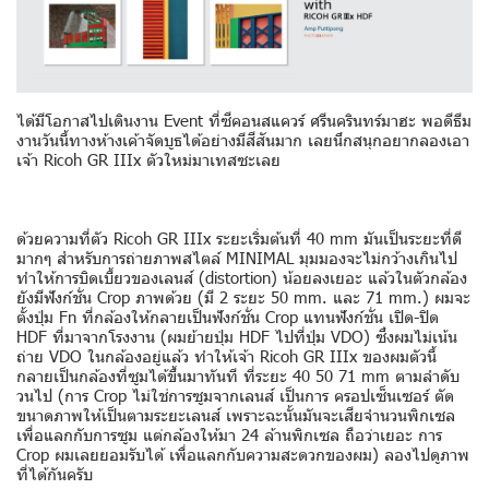
ได้มีโอกาสไปเดินงาน Event ที่ซีคอนสแควร์ ศรีนครินทร์มาฮะ พอดีธีม
งานวันนี้ทางห้างเค้าจัดบูธได้อย่างมีสีสันมาก เลยนึกสนุกอยากลองเอา
เจ้า Ricoh GR IIIx ตัวใหม่มาเทสซะเลย
ด้วยความที่ตัว Ricoh GR IIIx ระยะเริ่มต้นที่ 40 mm มันเป็นระยะที่ดี
มากๆ สำหรับการถ่ายภาพสไตล์ MINIMAL มุมมองจะไม่กว้างเกินไป
ทำให้การบิดเบี้ยวของเลนส์ (distortion) น้อยลงเยอะ แล้วในตัวกล้อง
ยังมีฟังก์ชั่น Crop ภาพด้วย (มี 2 ระยะ 50 mm. และ 71 mm.) ผมจะ
ตั้งปุ่ม Fn ที่กล้องให้กลายเป็นฟังก์ชั่น Crop แทนฟังก์ชั่น เปิด-ปิด
HDF ที่มาจากโรงงาน (ผมย้ายปุ่ม HDF ไปที่ปุ่ม VDO) ซึ่งผมไม่เน้น
ถ่าย VDO ในกล้องอยู่แล้ว ทำให้เจ้า Ricoh GR IIIx ของผมตัวนี้
กลายเป็นกล้องที่ซูมได้ขึ้นมาทันที ที่ระยะ 40 50 71 mm ตามลำดับ
วนไป (การ Crop ไม่ใช่การซูมจากเลนส์ เป็นการ ครอปเซ็นเซอร์ ตัด
ขนาดภาพให้เป็นตามระยะเลนส์ เพราะฉะนั้นมันจะเสียจำนวนพิกเซล
เพื่อแลกกับการซูม แต่กล้องให้มา 24 ล้านพิกเซล ถือว่าเยอะ การ
Crop ผมเลยยอมรับได้ เพื่อแลกกับความสะดวกของผม) ลองไปดูภาพ
ที่ได้กันครับ