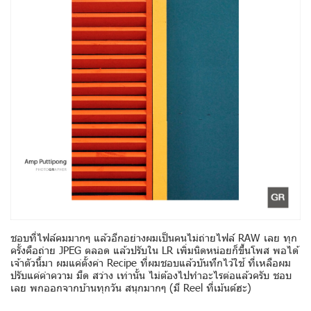
ชอบที่ไฟล์คมมากๆ แล้วอีกอย่างผมเป็นคนไม่ถ่ายไฟล์ RAW เลย ทุก
ครั้งคือถ่าย JPEG ตลอด แล้วปรับใน LR เพิ่มนิดหน่อยก็ขึ้นโพส พอได้
เจ้าตัวนี้มา ผมแค่ตั้งค่า Recipe ที่ผมชอบแล้วบันทึกไว้ใช้ ที่เหลือผม
ปรับแค่ค่าความ มืด สว่าง เท่านั้น ไม่ต้องไปทำอะไรต่อแล้วครับ ชอบ
เลย พกออกจากบ้านทุกวัน สนุกมากๆ (มี Reel ที่เม้นต์ฮะ)