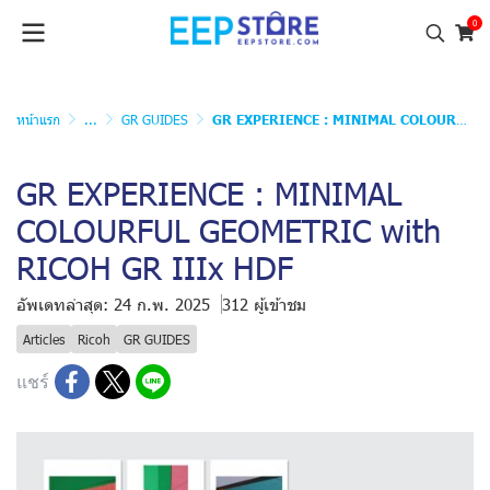
0
หน้าแรก
...
GR GUIDES
GR EXPERIENCE : MINIMAL COLOURFUL GEOMETRIC with RICOH GR IIIx HDF
GR EXPERIENCE : MINIMAL
COLOURFUL GEOMETRIC with
RICOH GR IIIx HDF
อัพเดทล่าสุด: 24 ก.พ. 2025
312 ผู้เข้าชม
Articles
Ricoh
GR GUIDES
แชร์