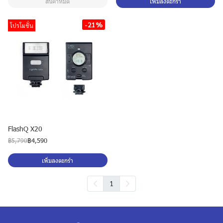
สินค้าหมด
เพิ่มลงตะกร้า
-21%
โปรโมชั่น
FlashQ X20
฿4,590
฿5,790
เพิ่มลงตะกร้า
1