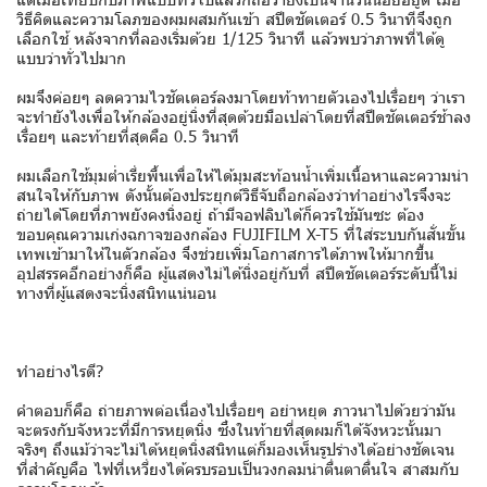
วิธีคิดและความโลภของผมผสมกันเข้า สปีดชัตเตอร์ 0.5 วินาทีจึงถูก
เลือกใช้ หลังจากที่ลองเริ่มด้วย 1/125 วินาที แล้วพบว่าภาพที่ได้ดู
แบบว่าทั่วไปมาก
ผมจึงค่อยๆ ลดความไวชัตเตอร์ลงมาโดยท้าทายตัวเองไปเรื่อยๆ ว่าเรา
จะทำยังไงเพื่อให้กล้องอยู่นิ่งที่สุดด้วยมือเปล่าโดยที่สปีดชัตเตอร์ช้าลง
เรื่อยๆ และท้ายที่สุดคือ 0.5 วินาที
ผมเลือกใช้มุมต่ำเรี่ยพื้นเพื่อให้ได้มุมสะท้อนน้ำเพิ่มเนื้อหาและความน่า
สนใจให้กับภาพ ดังนั้นต้องประยุกต์วิธีจับถือกล้องว่าทำอย่างไรจึงจะ
ถ่ายได้โดยที่ภาพยังคงนิ่งอยู่ ถ้ามีจอฟลิบได้ก็ควรใช้มันซะ ต้อง
ขอบคุณความเก่งฉกาจของกล้อง FUJIFILM X-T5 ที่ใส่ระบบกันสั่นขั้น
เทพเข้ามาให้ในตัวกล้อง จึงช่วยเพิ่มโอกาสการได้ภาพให้มากขึ้น
อุปสรรคอีกอย่างก็คือ ผู้แสดงไม่ได้นิ่งอยู่กับที่ สปีดชัตเตอร์ระดับนี้ไม่
ทางที่ผู้แสดงจะนิ่งสนิทแน่นอน
ทำอย่างไรดี?
คำตอบก็คือ ถ่ายภาพต่อเนื่องไปเรื่อยๆ อย่าหยุด ภาวนาไปด้วยว่ามัน
จะตรงกับจังหวะที่มีการหยุดนิ่ง ซึ่งในท้ายที่สุดผมก็ได้จังหวะนั้นมา
จริงๆ ถึงแม้ว่าจะไม่ได้หยุดนิ่งสนิทแต่ก็มองเห็นรูปร่างได้อย่างชัดเจน
ที่สำคัญคือ ไฟที่เหวี่ยงได้ครบรอบเป็นวงกลมน่าตื่นตาตื่นใจ สาสมกับ