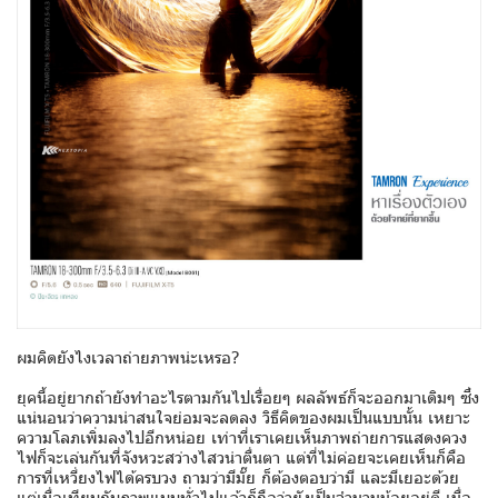
ผมคิดยังไงเวลาถ่ายภาพน่ะเหรอ?
ยุคนี้อยู่ยากถ้ายังทำอะไรตามกันไปเรื่อยๆ ผลลัพธ์ก็จะออกมาเดิมๆ ซึ่ง
แน่นอนว่าความน่าสนใจย่อมจะลดลง วิธีคิดของผมเป็นแบบนั้น เหยาะ
ความโลภเพิ่มลงไปอีกหน่อย เท่าที่เราเคยเห็นภาพถ่ายการแสดงควง
ไฟก็จะเล่นกันที่จังหวะสว่างไสวน่าตื่นตา แต่ที่ไม่ค่อยจะเคยเห็นก็คือ
การที่เหวี่ยงไฟได้ครบวง ถามว่ามีมั๊ย ก็ต้องตอบว่ามี และมีเยอะด้วย
แต่เมื่อเทียบกับภาพแบบทั่วไปแล้วก็ถือว่ายังเป็นจำนวนน้อยอยู่ดี เมื่อ