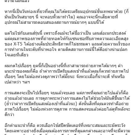
ความโลภแล้ว
หากนี่เป็นวันท่องเที่ยวที่คุณไม่ได้ตระเตรียมอุปกรณ์ขั้นเทพมาด้วย (ก็
มันเป็นวันสบายๆ นี่ จะหอบหิ้วมาทำไม) คุณอาจจะนึกเสียดายที่
อุปกรณ์ไม่สามารถตอบสนองสถานการณ์ยากๆ แบบนี้ได้
แต่ไม่ใช่กับเลนส์รุ่นนี้ เพราะถึงแม้จะได้ชื่อว่าเป็น เลนส์อเนกประสงค์
แต่คุณภาพของภาพที่ถ่ายทอดให้กับเซนเซอร์รับภาพความละเอียดสูง
ของ X-T5 ได้อย่างเต็มประสิทธิภาพก็ไม่ธรรมดา แถมด้วยความเร็วของ
การทำงานในระดับที่น่าพอใจ ตามติดสถานการณ์นี้ได้ดีอย่างน่าแปลก
ใจเลยทีเดียว
ผมกดไปเรื่อยๆ ยุคนี้ก็เป็นอย่างนี้ที่เราสามารถถ่ายภาพได้มากๆ คำ
แนะนำของผมก็คือ ถ้าค่าการเปิดรับแสงเข้าที่แล้วคุณก็ควรถ่ายภาพไป
เรื่อยๆ โดยไม่ต้องห่วงดูภาพว่าได้มั๊ยนะ จังหวะเมื่อกี้น่าจะดี ทันหรือ
เปล่าหว่า ฯลฯ
การแสดงจะเป็นไปเรื่อยๆ จบแล้วจบเลย แต่ภาพที่คุณถ่ายไปแล้วก็คือ
ถ่ายแล้วถ่ายเลย การดูภาพระหว่างการแสดงไม่ได้ช่วยให้มันดีขึ้นมาได้
(ย้ำว่าค่าการเปิดรับแสงต้องเข้าที่แล้วนะ) ดังนั้นสิ่งที่คุณควรทำคือถ่าย
ภาพไปเรื่อยๆ ไม่ต้องห่วงการดูภาพ การแสดงจบแล้วค่อยไล่ดูทีหลังจะ
ดีกว่า
อีกคำแนะนำก็คือ ควรเลือกใช้สปีดชัตเตอร์ที่เหมาะสมและระมัดระวัง
โดยเฉพาะอย่างยิ่งเมื่อคุณต้องการภาพที่ดูแตกต่างและอาจที่จะมีความ