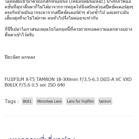
โลภผสมเข้ามาด้วยอีกสักหน่อยนึง (เหมือนผมนี่แหละ) บางทีภาพแอ็
คชั่นที่ดูน่าตื่นตาก็ไม่ได้มาจากการหยุดให้นิ่งสนิทด้วยสปีดชัตเตอร์สูงๆ
ตรงกันข้ามมันอาจจะมาจากสปีดชัตเตอร์ต่ำๆ ด้วยซ้ำไป แต่เพราะมัน
เสี่ยงสูงที่จะไม่ได้ภาพ คนทั่วไปจึงไม่ค่อยจะทำกัน
ก็นี่รึเปล่าโอกาสของคุณในโลกยุคนี้ที่ควรถ่ายทอดความแตกต่างอย่าง
ตื่นตาเข้าไว้ครับ
ปิยะฉัตร แกหลง
FUJIFILM X-T5 TAMRON 18-300mm F/3.5-6.3 DiIII-A VC VXD
B061X F/5.6 0.5 sec ISO 640
Tags :
B061
Mirrorless Lens
Lens for Fujifilm
tamron