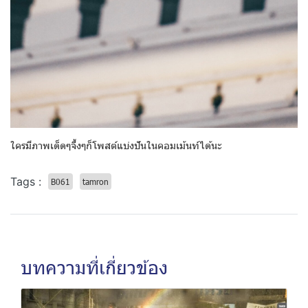
ใครมีภาพเด็ดๆจึ้งๆก็โพสต์แบ่งปันในคอมเม้นท์ได้นะ
Tags :
B061
tamron
บทความที่เกี่ยวข้อง