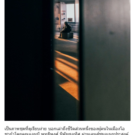
เป็นภาพชุดที่ดูเรียบง่าย บอกเล่าถึงชีวิตส่วนหนึ่งของผู้คนในเมืองโอ
ซาก้าโดยคุณแอมป์ พุทธิพงศ์ นิพัทธอุทิศ ผ่านเลนส์ซูมอเนกประสงค์